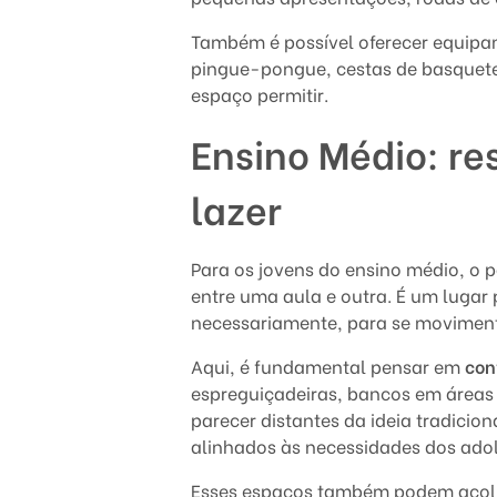
r
Também é possível oferecer equipa
pingue-pongue, cestas de basquete, 
a
espaço permitir.
o
Ensino Médio: re
c
lazer
o
r
Para os jovens do ensino médio, o p
entre uma aula e outra. É um lugar p
p
necessariamente, para se movimen
o
Aqui, é fundamental pensar em
con
espreguiçadeiras, bancos em áreas
,
parecer distantes da ideia tradici
alinhados às necessidades dos ado
o
Esses espaços também podem acolhe