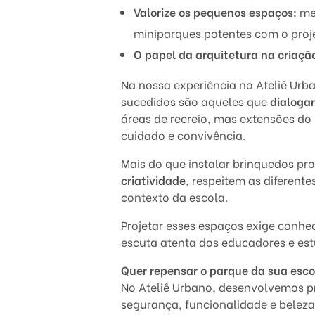
m
Valorize os pequenos espaços:
mes
miniparques potentes com o proje
a
O papel da arquitetura na criaçã
g
Na nossa experiência no Ateliê Ur
i
sucedidos são aqueles que
dialoga
áreas de recreio, mas extensões do
n
cuidado e convivência.
a
Mais do que instalar brinquedos pr
criatividade
, respeitem as diferent
ç
contexto da escola.
ã
Projetar esses espaços exige conhec
escuta atenta dos educadores e es
o
Quer repensar o parque da sua esco
No Ateliê Urbano, desenvolvemos pr
segurança, funcionalidade e beleza