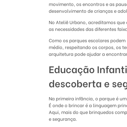
movimento, os encontros e as pau
q
desenvolvimento de crianças e ado
u
No Ateliê Urbano, acreditamos que 
as necessidades das diferentes fai
e
Como os parques escolares podem s
s
médio, respeitando os corpos, os t
arquitetura pode ajudar a encontrar
e
Educação Infanti
x
t
descoberta e se
e
Na primeira infância, o parque é u
r
É onde o brincar é a linguagem pri
Aqui, mais do que brinquedos compl
n
e segurança.