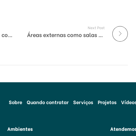
Next Post
Arquitetura emocional: como os espaços escolares impactam a saúde mental da comunidade
Áreas externas como salas de aula
Sobre
Quando contratar
Serviços
Projetos
Vídeo
Ambientes
Atendemo