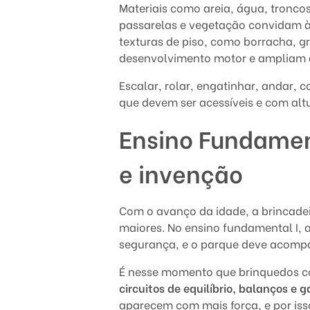
o
Materiais como areia, água, tron
passarelas e vegetação convidam à
s
texturas de piso, como borracha, g
n
desenvolvimento motor e ampliam as
a
Escalar, rolar, engatinhar, andar, 
que devem ser acessíveis e com al
s
Ensino Fundamen
e
e invenção
s
c
Com o avanço da idade, a brincadei
maiores. No ensino fundamental I, 
o
segurança, e o parque deve acompa
l
É nesse momento que brinquedos
a
circuitos de equilíbrio, balanços e 
aparecem com mais força, e por iss