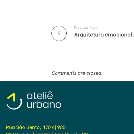
Previous Post
Comments are closed.
Ateliê Urbano
Escritório de Arquitetura Escolar em São Paulo
Rua São Bento, 470 cj 905
01010-905 | Centro | São Paulo | SP