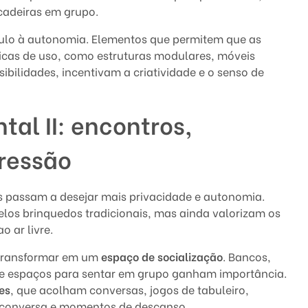
ncadeiras em grupo.
mulo à autonomia. Elementos que permitem que as
icas de uso, como estruturas modulares, móveis
ibilidades, incentivam a criatividade e o senso de
al II: encontros,
pressão
s passam a desejar mais privacidade e autonomia.
elos brinquedos tradicionais, mas ainda valorizam os
 ar livre.
 transformar em um
espaço de socialização
. Bancos,
e espaços para sentar em grupo ganham importância.
es
, que acolham conversas, jogos de tabuleiro,
 conversa e momentos de descanso.