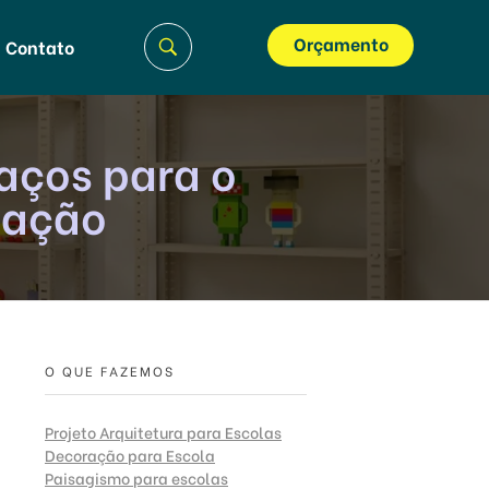
Orçamento
Contato
aços para o
nação
O QUE FAZEMOS
Projeto Arquitetura para Escolas
Decoração para Escola
Paisagismo para escolas