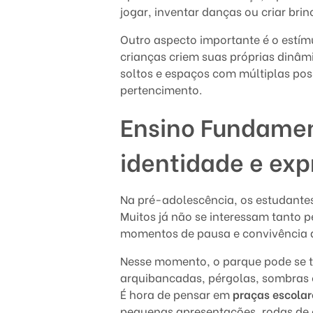
s
jogar, inventar danças ou criar bri
:
Outro aspecto importante é o estí
crianças criem suas próprias dinâm
e
soltos e espaços com múltiplas poss
pertencimento.
s
Ensino Fundament
p
identidade e ex
a
ç
Na pré-adolescência, os estudante
o
Muitos já não se interessam tanto p
momentos de pausa e convivência ao
s
Nesse momento, o parque pode se
p
arquibancadas, pérgolas, sombras 
É hora de pensar em
praças escolar
a
pequenas apresentações, rodas de