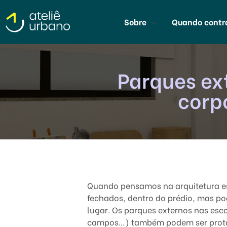
Sobre
Quando contr
Ateliê Urbano
Escritório de Arquitetura Escolar em São Paulo
Parques ex
corp
P
Quando pensamos na arquitetura esc
a
fechados, dentro do prédio, mas p
lugar.
Os parques externos nas esco
r
campos…) também podem ser protag