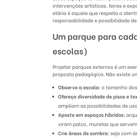
e
intervenções artísticas, feiras e e
n
etária é aquele que respeita a iden
responsabilidade e possibilidade de
c
Um parque para cada 
o
escolas)
n
t
Projetar parques externos é um exerc
proposta pedagógica. Não existe u
r
Observe a escala:
o tamanho dos 
o
Ofereça diversidade de pisos e te
e
ampliam as possibilidades de us
a
Aposte em espaços híbridos:
arqu
viram palco, muretas que servem
i
Crie áreas de sombra:
seja com ár