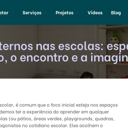
atar
Serviços
Projetos
Vídeos
Blog
ternos nas escolas: esp
o, o encontro e a imagi
olar, é comum que o foco inicial esteja nos espaços
odemos ter a experiência do aprender em qualquer
las (ou pátios, áreas verdes, playgrounds, quadras,
onistas no cotidiano escolar. Eles acolhem o