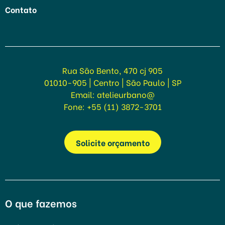
Reformar Fachada de Escola
Contato
Maple Bear
Realizar obras de acessibilidade na escola
Todos os Projetos
Rua São Bento, 470 cj 905
01010-905 | Centro | São Paulo | SP
Email:
atelieurbano@
Fone:
+55 (11) 3872-3701
Solicite orçamento
O que fazemos