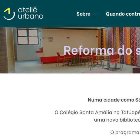
Sobre
Quando contr
Ateliê Urbano
Escritório de Arquitetura Escolar em São Paulo
Reforma do s
Numa cidade como São
O Colégio Santa Amália no Tatuapé 
uma nova bibliotec
O programa 