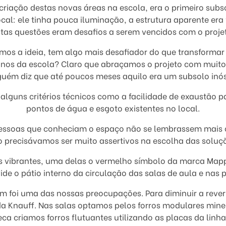
criação destas novas áreas na escola, era o primeiro subs
 local: ele tinha pouca iluminação, a estrutura aparente er
tas questões eram desafios a serem vencidos com o proje
mos a ideia, tem algo mais desafiador do que transformar
unos da escola? Claro que abraçamos o projeto com muito
nguém diz que até poucos meses aquilo era um subsolo inó
 alguns critérios técnicos como a facilidade de exaustão 
pontos de água e esgoto existentes no local.
 pessoas que conheciam o espaço não se lembrassem mais c
o precisávamos ser muito assertivos na escolha das soluç
 vibrantes, uma delas o vermelho símbolo da marca Mappl
ivide o pátio interno da circulação das salas de aula e nas
ém foi uma das nossas preocupações. Para diminuir a rev
a Knauff. Nas salas optamos pelos forros modulares miner
teca criamos forros flutuantes utilizando as placas da linh