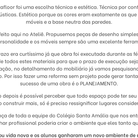
afloor foi uma escolha técnica e estética. Técnica por con
sticas. Estética porque as cores eram exatamente as qu
móveis e a base neutra das paredes.
 feito aqui no Ateliê. Propusemos peças de desenho simples
rsonalidade e os móveis sempre são uma excelente ferram
zo era curtíssimo já que obra foi executada durante as fé
de todos estes materiais para que o prazo de execução se
ção, no detalhamento do mobiliário já vamos pesquisand
. Por isso fazer uma reforma sem projeto pode gerar tant
sucesso de uma obra é o PLANEJAMENTO.
 depois é possível perceber que todo espaço pode ter seu
 construir mais, só é preciso ressignificar lugares consid
nça de toda a equipe do Colégio Santa Amália que nos ent
har profissional poderia criar o ambiente que eles tanto q
ou vida nova e os alunos ganharam um novo ambiente de 