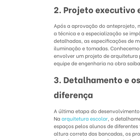
a
2. Projeto executivo 
e
s
Após a aprovação do anteprojeto, m
a técnica e a especialização se im
c
detalhadas, as especificações de ma
iluminação e tomadas. Conhecemos
o
envolver um projeto de arquitetura 
equipe de engenharia na obra saiba
l
3. Detalhamento e o
a
r
diferença
?
A última etapa do desenvolvimento
D
Na
arquitetura escolar
, o detalham
espaços pelos alunos de diferentes 
o
altura correta das bancadas, os prot