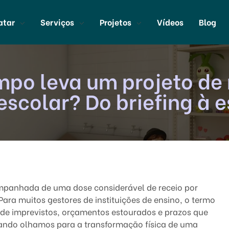
atar
Serviços
Projetos
Vídeos
Blog
po leva um projeto de
escolar? Do briefing à 
mpanhada de uma dose considerável de receio por
Para muitos gestores de instituições de ensino, o termo
e imprevistos, orçamentos estourados e prazos que
ando olhamos para a transformação física de uma