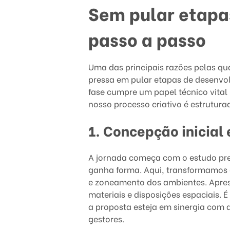
Sem pular etapas
a
passo a passo
r
q
Uma das principais razões pelas qu
u
pressa em pular etapas de desenvo
fase cumpre um papel técnico vital 
i
nosso processo criativo é estrutura
t
1. Concepção inicial 
e
A jornada começa com o estudo preli
t
ganha forma. Aqui, transformamos o
e zoneamento dos ambientes. Aprese
u
materiais e disposições espaciais. 
r
a proposta esteja em sinergia com a
gestores.