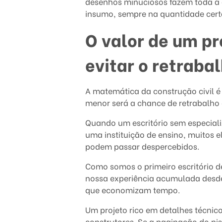
desenhos minuciosos fazem toda a d
b
insumo, sempre na quantidade certa
r
O valor de um pr
i
evitar o retraba
e
f
A matemática da construção civil é 
menor será a chance de retrabalho e
i
Quando um escritório sem especial
n
uma instituição de ensino, muitos e
podem passar despercebidos.
g
Como somos o primeiro escritório de
à
nossa experiência acumulada desde 
que economizam tempo.
e
Um projeto rico em detalhes técnic
s
construtores. Se a paginação do pis