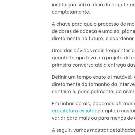
instituição sob a ótica da arquitet
n
completamente.
t
A chave para que o processo de mod
de dores de cabeça é uma só: planej
o
diretamente no futuro, e coordenar
t
Uma das dúvidas mais frequentes qu
quanto tempo leva um projeto de r
e
primeira conversa até a entrega da
m
Definir um tempo exato e imutável 
p
diretamente do tamanho da interve
canteiro e, principalmente, do níve
o
Em linhas gerais, podemos afirmar
l
arquitetura escolar
completo costum
variar para mais ou para menos de 
e
A seguir, vamos mostrar detalhada