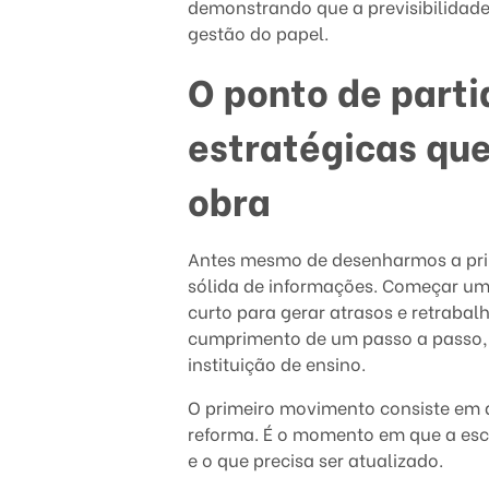
v
demonstrando que a previsibilidade
gestão do papel.
a
O ponto de parti
u
estratégicas qu
m
p
obra
r
Antes mesmo de desenharmos a prim
o
sólida de informações. Começar uma
curto para gerar atrasos e retrabal
j
cumprimento de um passo a passo, c
e
instituição de ensino.
O primeiro movimento consiste em de
t
reforma. É o momento em que a esc
o
e o que precisa ser atualizado.