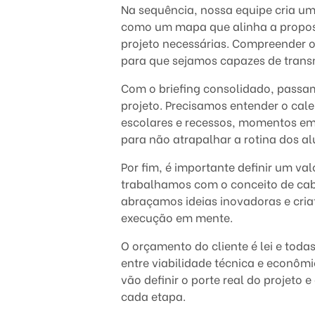
d
Na sequência, nossa equipe cria um
como um mapa que alinha a propost
e
projeto necessárias. Compreender o
para que sejamos capazes de transm
r
Com o briefing consolidado, passa
e
projeto. Precisamos entender o cale
escolares e recessos, momentos e
f
para não atrapalhar a rotina dos al
o
Por fim, é importante definir um val
trabalhamos com o conceito de ca
r
abraçamos ideias inovadoras e cria
m
execução em mente.
a
O orçamento do cliente é lei e tod
entre viabilidade técnica e econômi
d
vão definir o porte real do projeto
cada etapa.
e