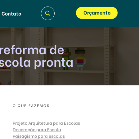
Orçamento
Contato
 reforma de
escola pronta
O QUE FAZEMOS
Projeto Arquitetura para Escolas
Decoração para Escola
Paisagismo para escolas