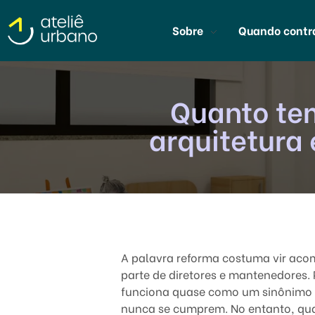
Sobre
Quando contr
Ateliê Urbano
Escritório de Arquitetura Escolar em São Paulo
Quanto tem
arquitetura 
Q
A palavra reforma costuma vir aco
u
parte de diretores e mantenedores. 
funciona quase como um sinônimo d
a
nunca se cumprem. No entanto, qu