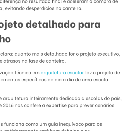
iferença no resultado final e aceleram a compra de
, evitando desperdícios no canteiro.
ojeto detalhado para
lho
clara: quanto mais detalhado for o projeto executivo,
 atrasos na fase de canteiro.
ização técnica em
arquitetura escolar
faz o projeto de
lementos específicos do dia a dia de uma escola
 arquitetura inteiramente dedicado a escolas do país,
2016 nos confere a expertise para prever cenários
os funciona como um guia inequívoco para os
o antiderrapante está bem definida e as