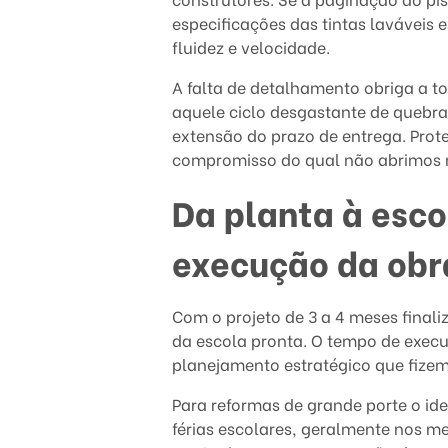
especificações das tintas laváveis 
c
fluidez e velocidade.
o
A falta de detalhamento obriga a 
l
aquele ciclo desgastante de quebra
extensão do prazo de entrega. Prot
a
compromisso do qual não abrimos
p
Da planta à esco
r
execução da obr
o
Com o projeto de 3 a 4 meses final
n
da escola pronta. O tempo de execu
t
planejamento estratégico que fizemo
a
Para reformas de grande porte o ide
férias escolares, geralmente nos me